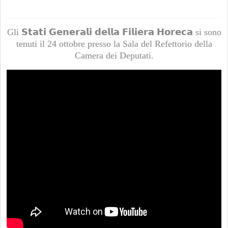
Gli 𝗦𝘁𝗮𝘁𝗶 𝗚𝗲𝗻𝗲𝗿𝗮𝗹𝗶 𝗱𝗲𝗹𝗹𝗮 𝗙𝗶𝗹𝗶𝗲𝗿𝗮 𝗛𝗼𝗿𝗲𝗰𝗮 si sono
tenuti il 24 ottobre presso la Sala del Refettorio della
Camera dei Deputati.